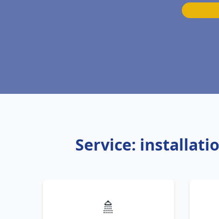
Service: installat
🚿