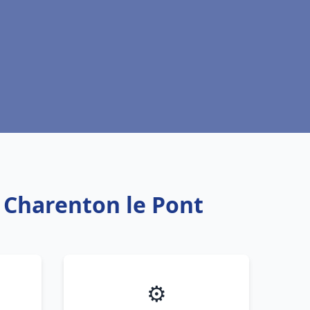
u Charenton le Pont
⚙️