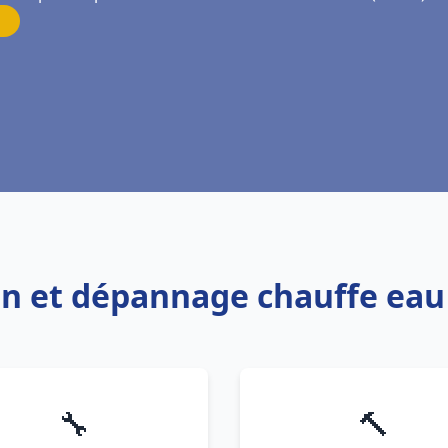
ion et dépannage chauffe ea
🔧
🔨