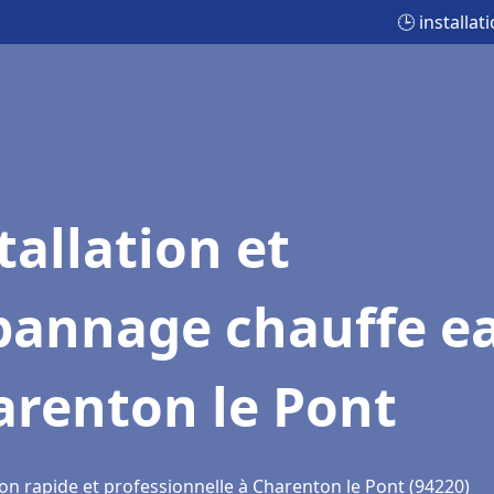
🕒 installa
tallation et
pannage chauffe e
arenton le Pont
ion rapide et professionnelle à Charenton le Pont (94220)