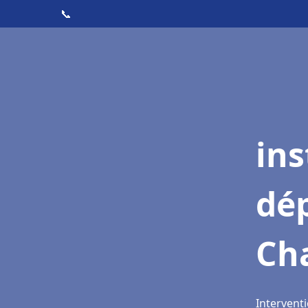
📞
ins
dé
Ch
Intervent