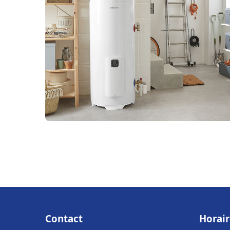
Contact
Horair