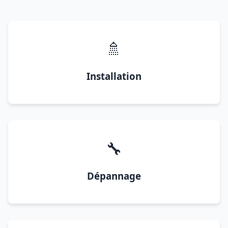
🚿
Installation
🔧
Dépannage