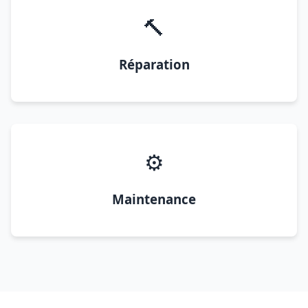
🔨
Réparation
⚙️
Maintenance