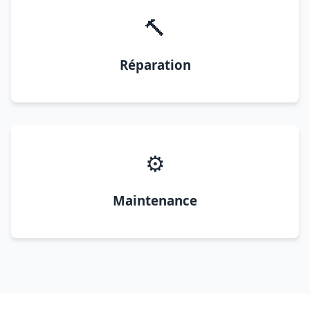
🔨
Réparation
⚙️
Maintenance