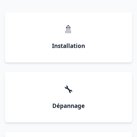
🚿
Installation
🔧
Dépannage