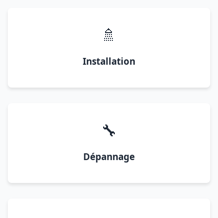
🚿
Installation
🔧
Dépannage