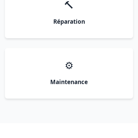
🔨
Réparation
⚙️
Maintenance