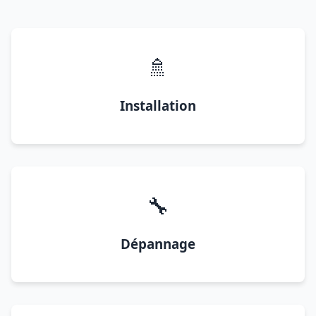
🚿
Installation
🔧
Dépannage