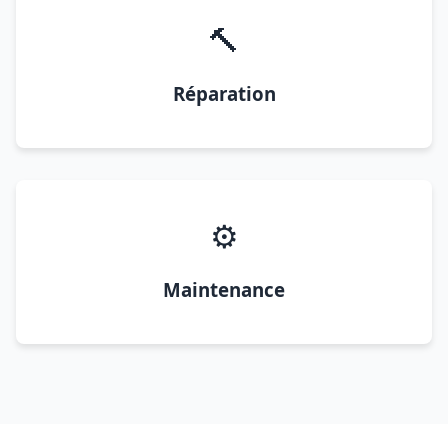
🔨
Réparation
⚙️
Maintenance