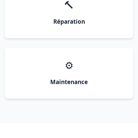
🔨
Réparation
⚙️
Maintenance