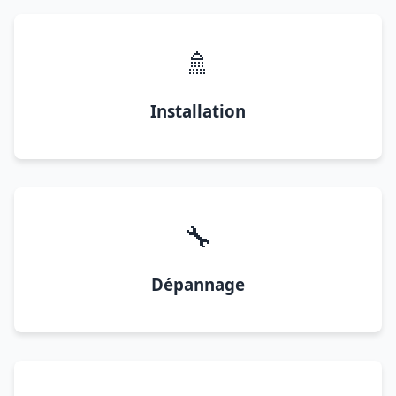
🚿
Installation
🔧
Dépannage