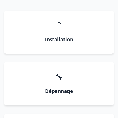
🚿
Installation
🔧
Dépannage