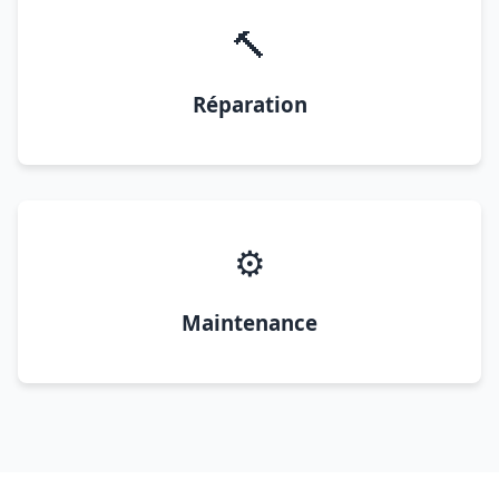
🔨
Réparation
⚙️
Maintenance