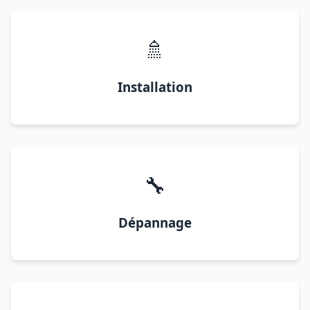
🚿
Installation
🔧
Dépannage