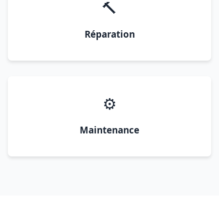
🔨
Réparation
⚙️
Maintenance