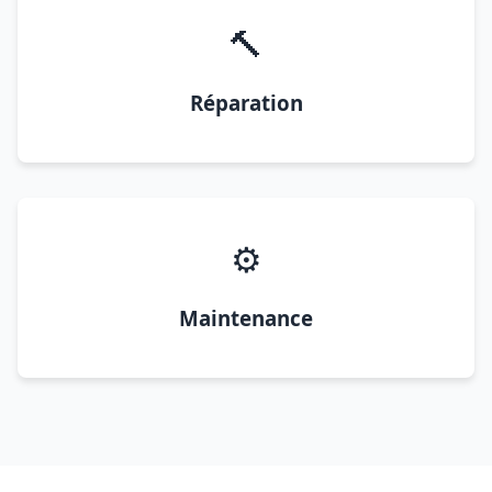
🔨
Réparation
⚙️
Maintenance