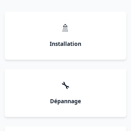
🚿
Installation
🔧
Dépannage