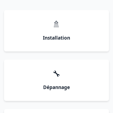
🚿
Installation
🔧
Dépannage