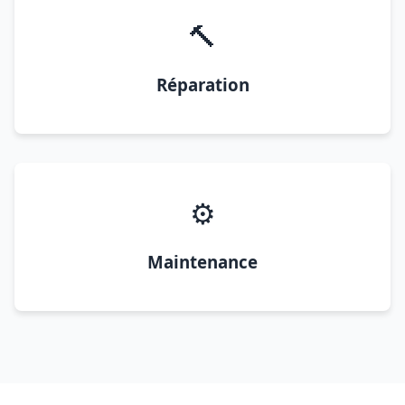
🔨
Réparation
⚙️
Maintenance