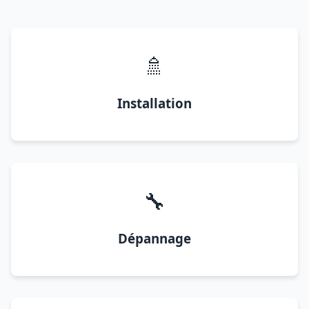
🚿
Installation
🔧
Dépannage