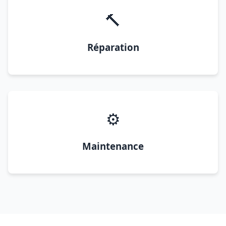
🔨
Réparation
⚙️
Maintenance