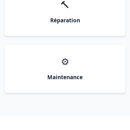
🔨
Réparation
⚙️
Maintenance