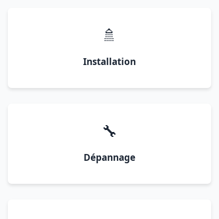
🚿
Installation
🔧
Dépannage