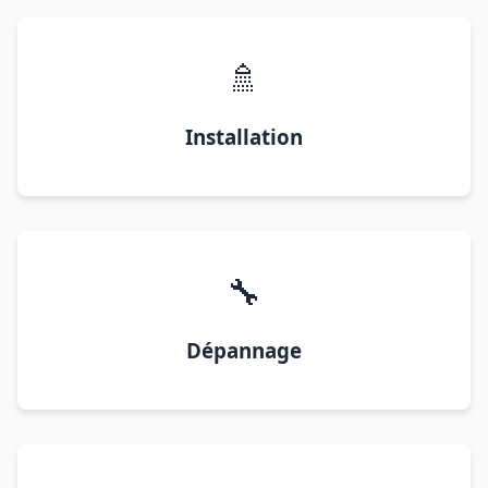
🚿
Installation
🔧
Dépannage