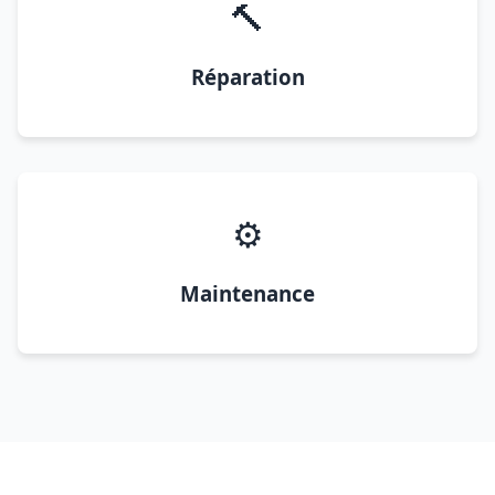
🔨
Réparation
⚙️
Maintenance