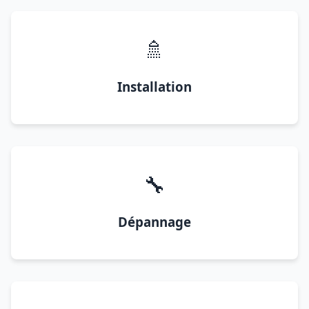
🚿
Installation
🔧
Dépannage