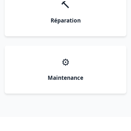
🔨
Réparation
⚙️
Maintenance