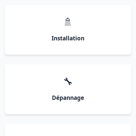
🚿
Installation
🔧
Dépannage