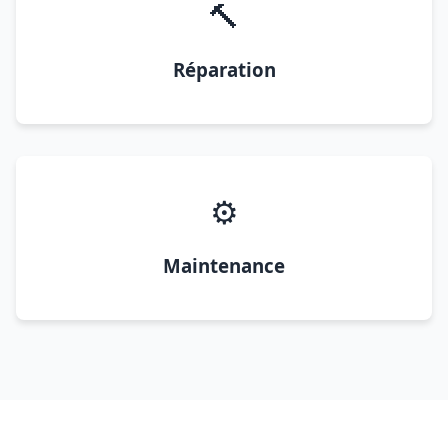
🔨
Réparation
⚙️
Maintenance