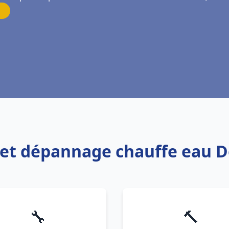
n et dépannage chauffe eau 
🔧
🔨