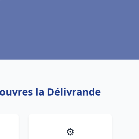
Douvres la Délivrande
⚙️