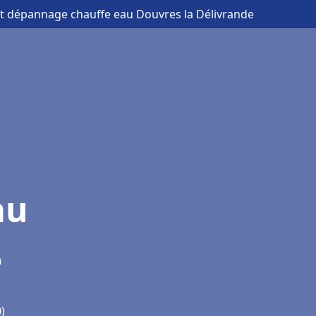
 et dépannage chauffe eau Douvres la Délivrande
au
e
)