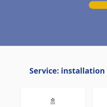
Service: installatio
🚿