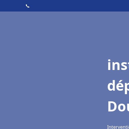
📞
ins
dé
Dou
Interventi