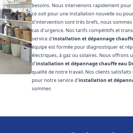
besoins. Nous intervenons rapidement pour 
ce soit pour une installation nouvelle ou pou
d'intervention sont très brefs, nous sommes 
cas d'urgence. Nos tarifs compétitifs et tra
service d'
installation et dépannage chauff
équipe est formée pour diagnostiquer et répa
électriques, à gaz ou solaires. Nous offrons 
d'
installation et dépannage chauffe eau
D
qualité de notre travail. Nos clients satisfait
pour notre service d'
installation et dépann
sommes