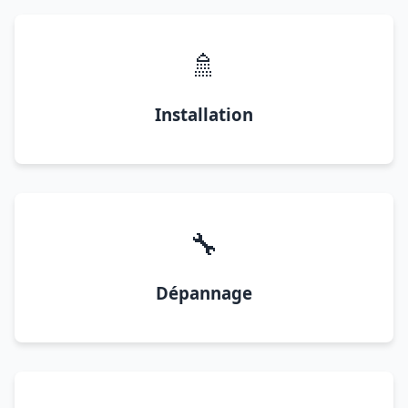
🚿
Installation
🔧
Dépannage