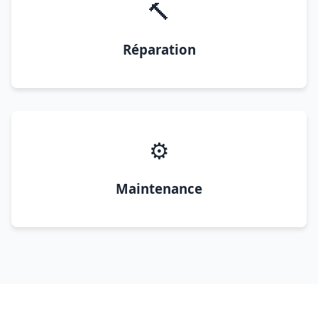
🔨
Réparation
⚙️
Maintenance