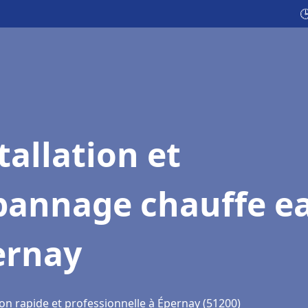

tallation et
pannage chauffe e
ernay
ion rapide et professionnelle à Épernay (51200)