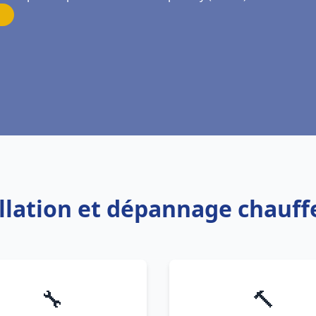
allation et dépannage chauf
🔧
🔨