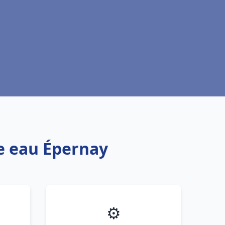
fe eau Épernay
⚙️