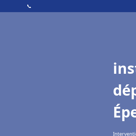
📞
ins
dé
Ép
Intervent