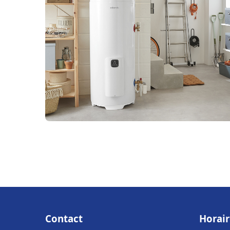
Contact
Horair