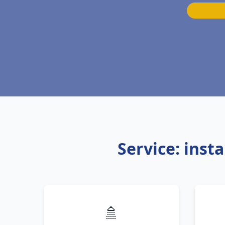
Service: inst
🚿