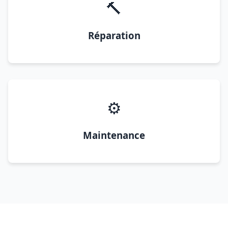
🔨
Réparation
⚙️
Maintenance