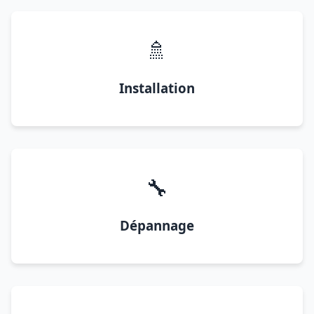
🚿
Installation
🔧
Dépannage