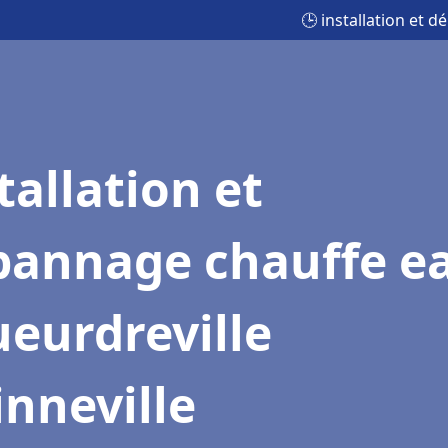
🕒 installation et 
tallation et
pannage chauffe e
eurdreville
nneville