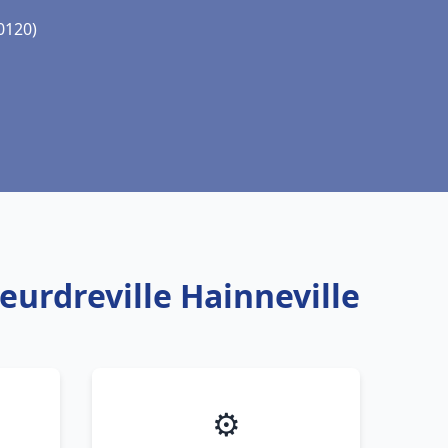
0120)
eurdreville Hainneville
⚙️