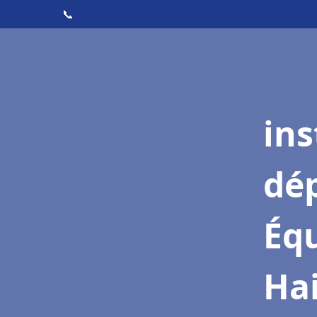
📞
ins
dé
Équ
Hai