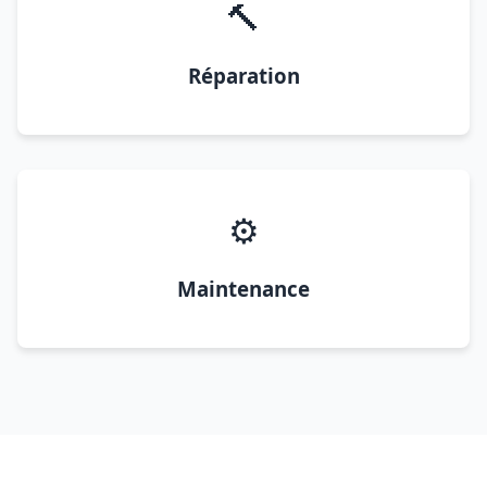
🔨
Réparation
⚙️
Maintenance