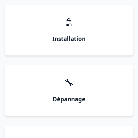
🚿
Installation
🔧
Dépannage