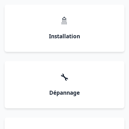
🚿
Installation
🔧
Dépannage