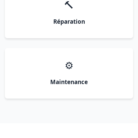
🔨
Réparation
⚙️
Maintenance