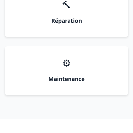
🔨
Réparation
⚙️
Maintenance