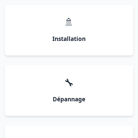
🚿
Installation
🔧
Dépannage