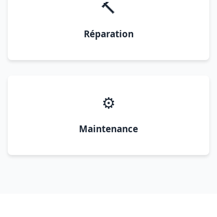
🔨
Réparation
⚙️
Maintenance