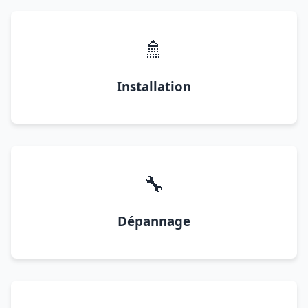
🚿
Installation
🔧
Dépannage