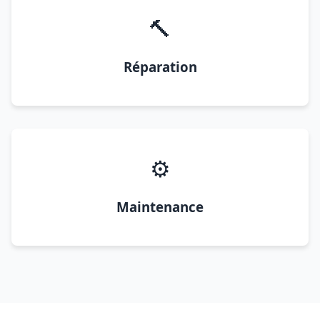
🔨
Réparation
⚙️
Maintenance