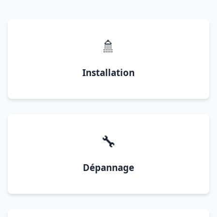
🚿
Installation
🔧
Dépannage