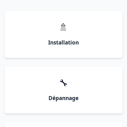
🚿
Installation
🔧
Dépannage