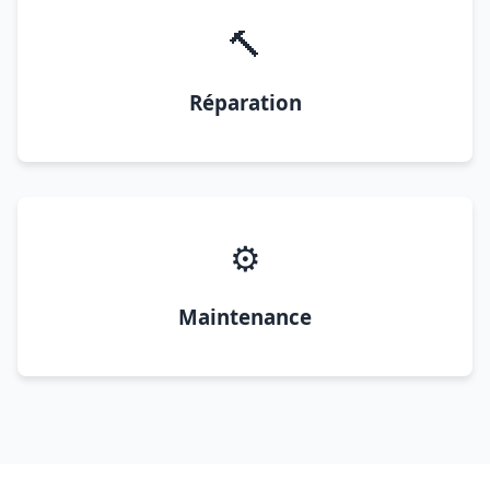
🔨
Réparation
⚙️
Maintenance