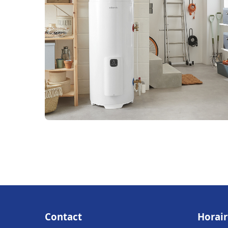
Contact
Horair