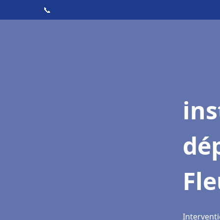
📞
ins
dé
Fl
Interventi