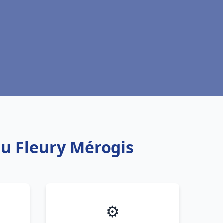
au Fleury Mérogis
⚙️