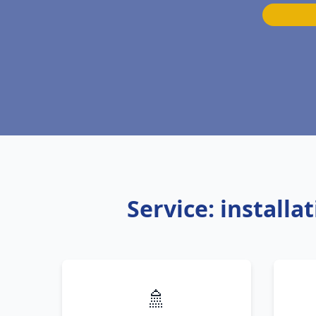
Service: install
🚿