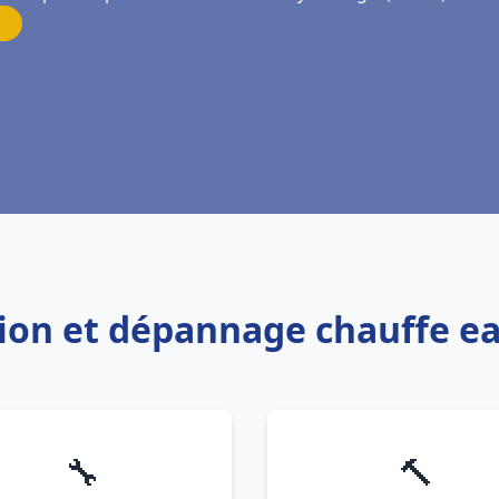
ation et dépannage chauffe e
🔧
🔨