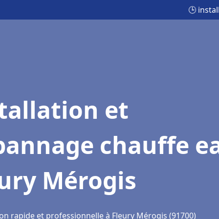
🕒 insta
tallation et
pannage chauffe e
eury Mérogis
on rapide et professionnelle à Fleury Mérogis (91700)