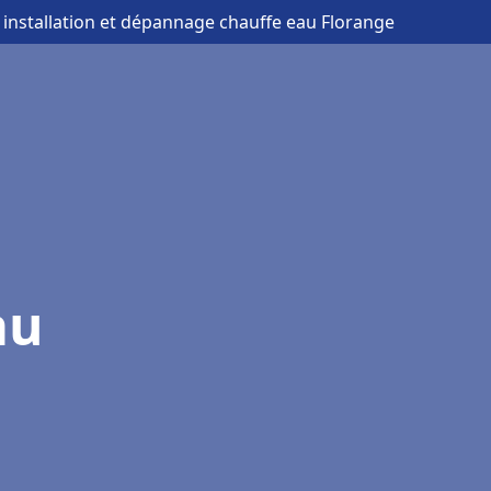
 installation et dépannage chauffe eau Florange
au