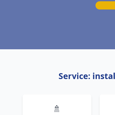
Service: inst
🚿