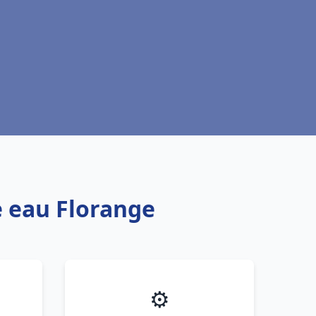
e eau Florange
⚙️