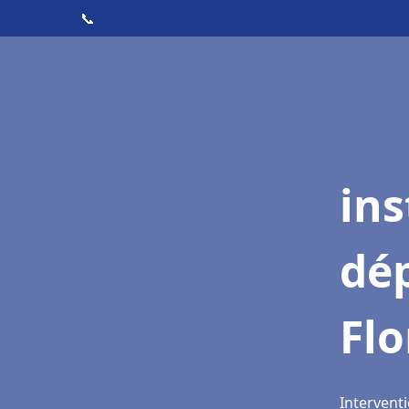
📞
ins
dé
Fl
Interventi