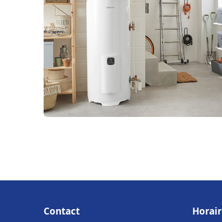
Contact
Horair