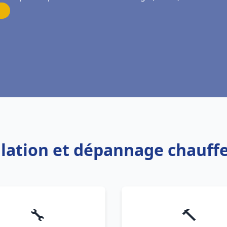
allation et dépannage chauff
🔧
🔨