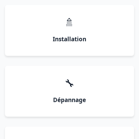
🚿
Installation
🔧
Dépannage