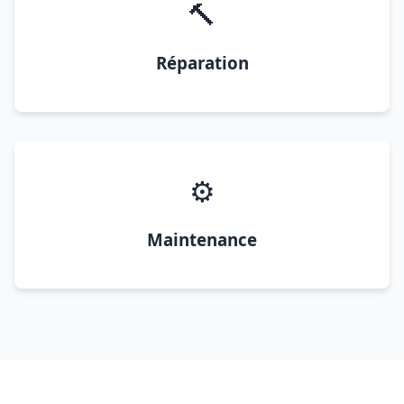
🔨
Réparation
⚙️
Maintenance