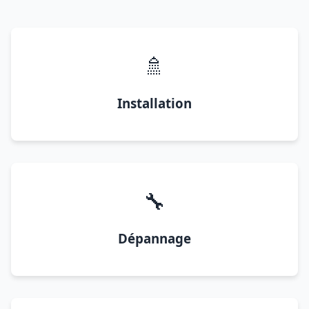
🚿
Installation
🔧
Dépannage