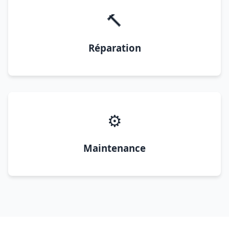
🔨
Réparation
⚙️
Maintenance