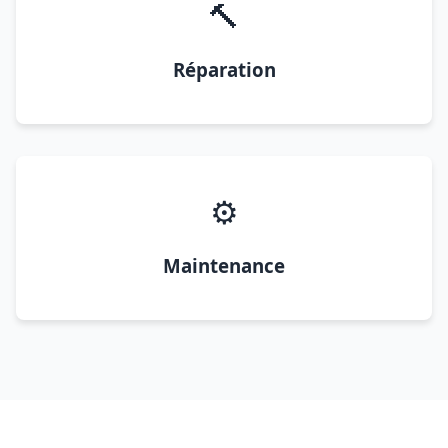
🔨
Réparation
⚙️
Maintenance