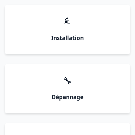
🚿
Installation
🔧
Dépannage