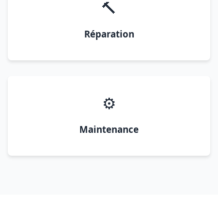
🔨
Réparation
⚙️
Maintenance