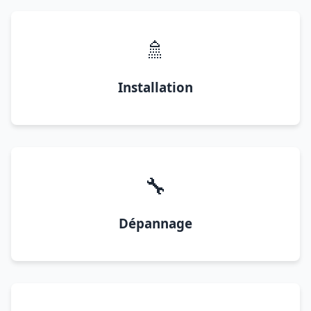
🚿
Installation
🔧
Dépannage