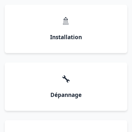
🚿
Installation
🔧
Dépannage