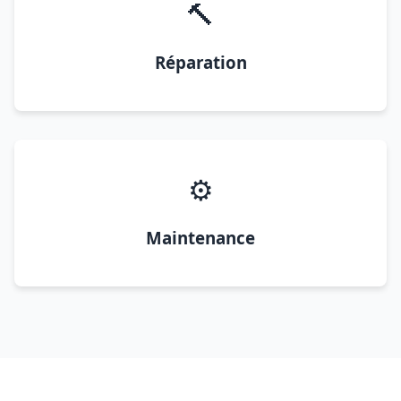
🔨
Réparation
⚙️
Maintenance