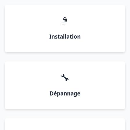
🚿
Installation
🔧
Dépannage