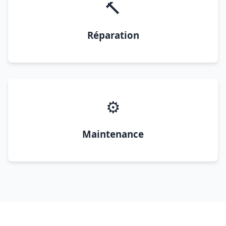
🔨
Réparation
⚙️
Maintenance