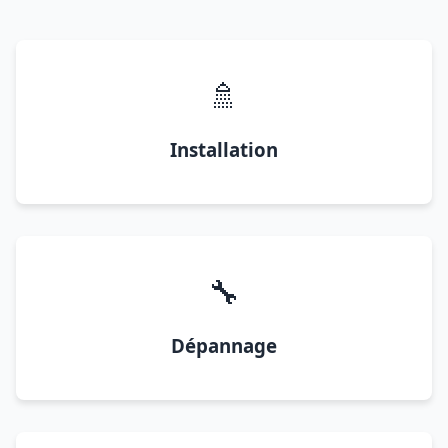
🚿
Installation
🔧
Dépannage