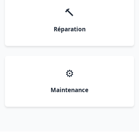
🔨
Réparation
⚙️
Maintenance