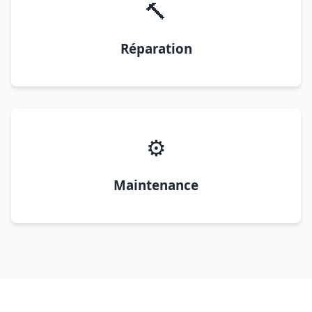
🔨
Réparation
⚙️
Maintenance