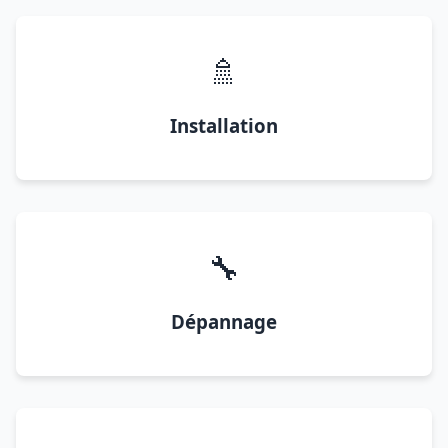
🚿
Installation
🔧
Dépannage