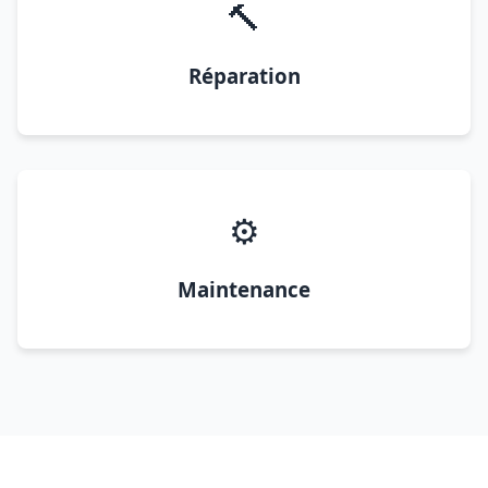
🔨
Réparation
⚙️
Maintenance