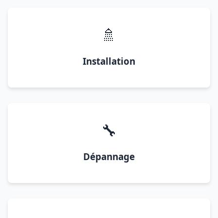
🚿
Installation
🔧
Dépannage