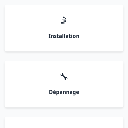
🚿
Installation
🔧
Dépannage