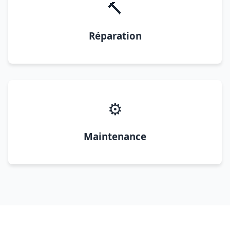
🔨
Réparation
⚙️
Maintenance