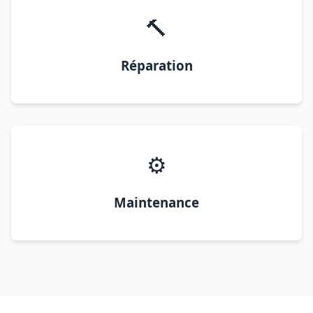
🔨
Réparation
⚙️
Maintenance