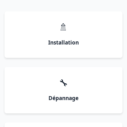
🚿
Installation
🔧
Dépannage