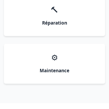
🔨
Réparation
⚙️
Maintenance