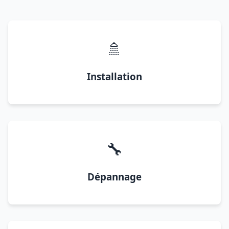
🚿
Installation
🔧
Dépannage