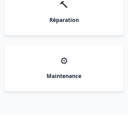
🔨
Réparation
⚙️
Maintenance