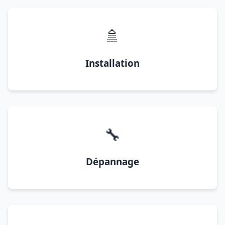
🚿
Installation
🔧
Dépannage