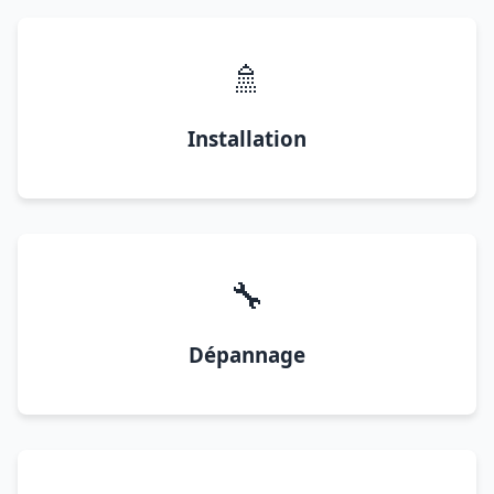
🚿
Installation
🔧
Dépannage