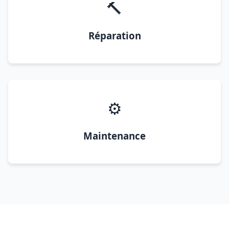
🔨
Réparation
⚙️
Maintenance