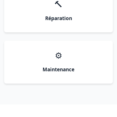
🔨
Réparation
⚙️
Maintenance