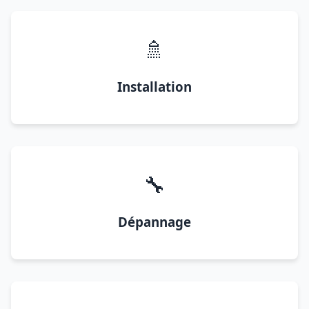
🚿
Installation
🔧
Dépannage