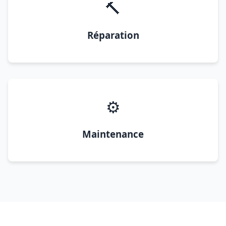
🔨
Réparation
⚙️
Maintenance