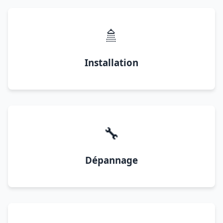
🚿
Installation
🔧
Dépannage