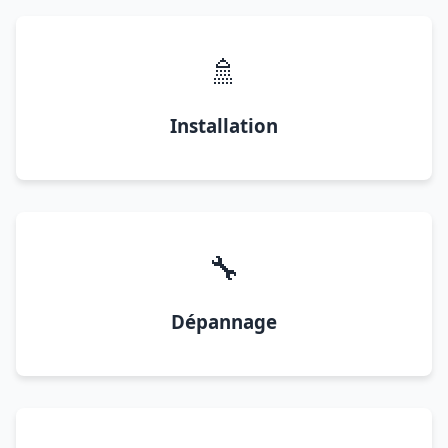
🚿
Installation
🔧
Dépannage