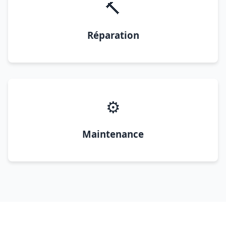
🔨
Réparation
⚙️
Maintenance