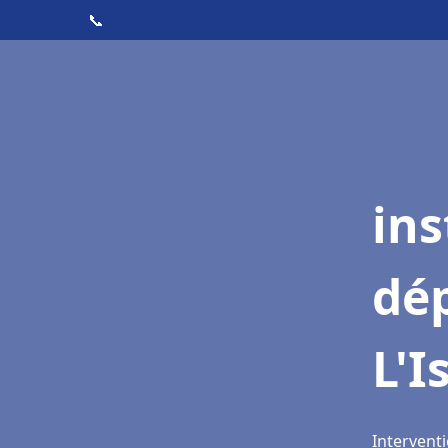
📞
ins
dé
L'I
Interventi