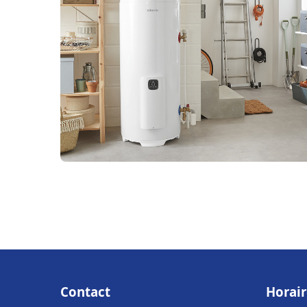
Contact
Horair