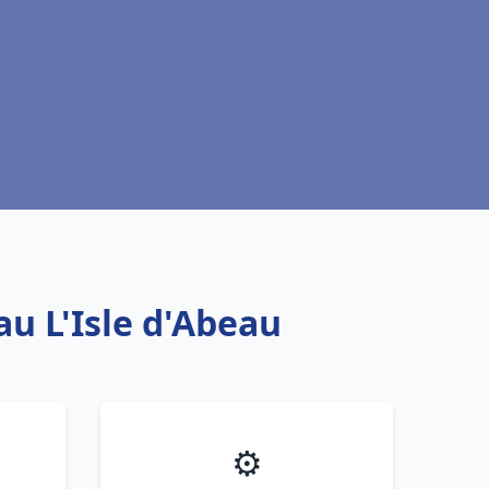
au L'Isle d'Abeau
⚙️