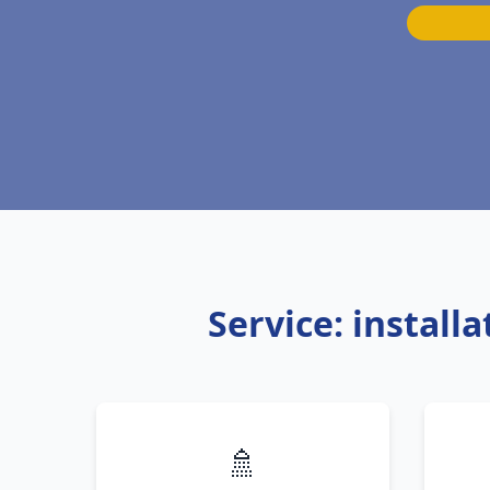
Service: install
🚿