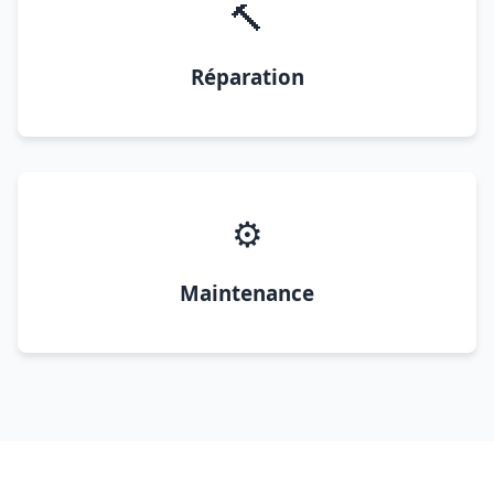
🔨
Réparation
⚙️
Maintenance