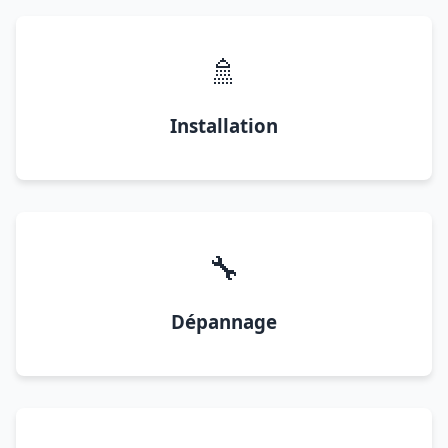
🚿
Installation
🔧
Dépannage