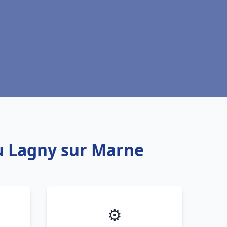
au Lagny sur Marne
⚙️