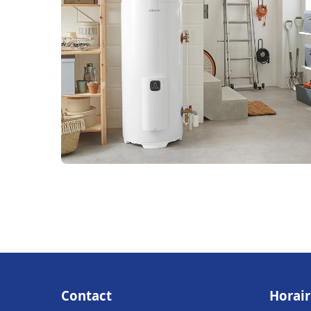
Contact
Horair