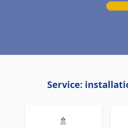
Service: installa
🚿