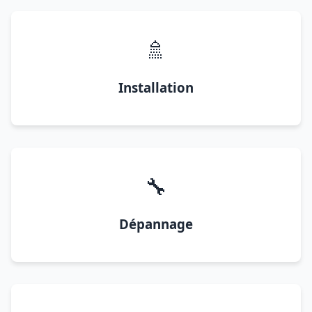
🚿
Installation
🔧
Dépannage