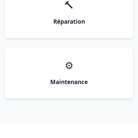
🔨
Réparation
⚙️
Maintenance