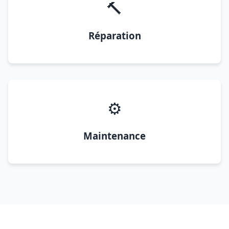
🔨
Réparation
⚙️
Maintenance