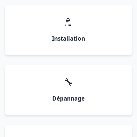
🚿
Installation
🔧
Dépannage